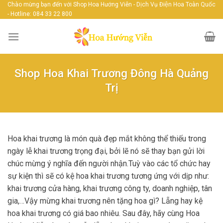
Skip
Chào mừng bạn đến với Shop Hoa Hướng Viễn - Dịch Vụ Điện Hoa Toàn Quốc
- Hotline: 084 33 22 800
to
content
Shop Hoa Khai Trương Đông Hà Quảng
Trị
Hoa khai trương là món quà đẹp mắt không thể thiếu trong
ngày lễ khai trương trọng đại, bởi lẽ nó sẽ thay bạn gửi lời
chúc mừng ý nghĩa đến người nhận.Tuỳ vào các tổ chức hay
sự kiện thì sẽ có kệ hoa khai trương tương ứng với dịp như:
khai trương cửa hàng, khai trương công ty, doanh nghiệp, tân
gia,…Vậy mừng khai trương nên tặng hoa gì? Lẵng hay kệ
hoa khai trương có giá bao nhiêu. Sau đây, hãy cùng Hoa