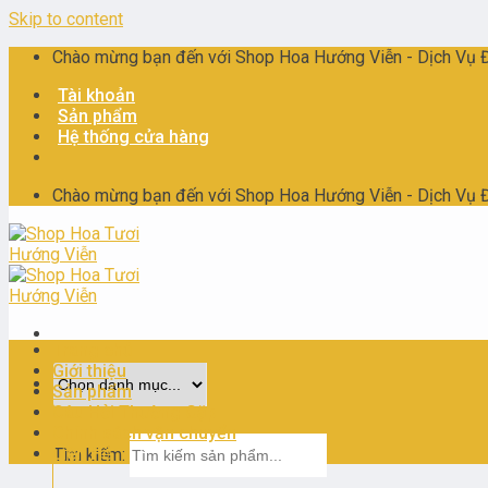
Skip to content
Chào mừng bạn đến với Shop Hoa Hướng Viễn - Dịch Vụ Điê
Tài khoản
Sản phẩm
Hệ thống cửa hàng
Chào mừng bạn đến với Shop Hoa Hướng Viễn - Dịch Vụ Điê
Trang chủ
Giới thiệu
Sản phẩm
Câu Hỏi Thường Gặp
Chính sách vận chuyển
Liên Hệ
Tìm kiếm: