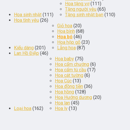
Hoa tặng vợ
(111)
Tặng người yêu
(65)
Hoa sinh nhật
(111)
Tặng sinh nhật bạn
(110)
Hoa tình yêu
(26)
Giỏ hoa
(20)
Hoa bình
(68)
Hoa bó
(46)
Hoa hộp gỗ
(23)
Kiểu dáng
(201)
Lẵng hoa
(87)
Lan Hồ Điệp
(46)
Hoa baby
(75)
Hoa cẩm chướng
(6)
Hoa cẩm tú cầu
(17)
Hoa cát tường
(6)
Hoa Cúc
(13)
Hoa đồng tiền
(36)
Hoa hồng
(128)
Hoa Hướng dương
(20)
Hoa lan
(45)
Loại hoa
(162)
Hoa ly
(13)