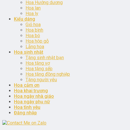
Hoa Hướng dương
Hoa lan
Hoa ly
Kiểu dáng
Giỏ hoa
Hoa bình
Hoa bó
Hoa hộp gỗ
Lẵng hoa
Hoa sinh nhật
Tặng sinh nhật bạn
Hoa tặng vợ
Hoa tặng sếp
Hoa tặng đồng nghiệp
Tặng người yêu
Hoa cảm ơn
Hoa khai trương
Hoa ngày nhà giáo
Hoa ngày phụ nữ
Hoa tình yêu
Đăng nhập