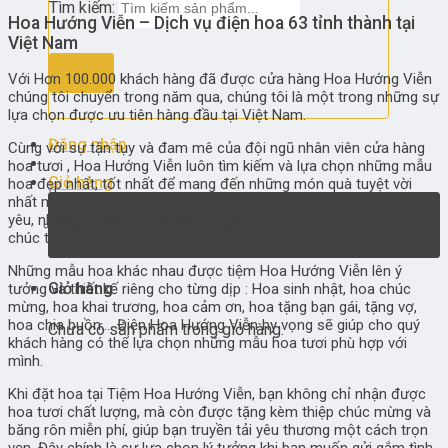
Tìm kiếm:
Hoa Hướng Viễn – Dịch vụ điện hoa 63 tỉnh thành tại
Việt Nam
Với Hơn 100.000 khách hàng đã được cửa hàng Hoa Hướng Viễn
chúng tôi chuyển trong năm qua, chúng tôi là một trong những sự
lựa chọn được ưu tiên hàng đầu tại Việt Nam.
Đăng nhập
Cùng với sự tận tụy và đam mê của đội ngũ nhân viên cửa hàng
hoa tươi , Hoa Hướng Viễn luôn tìm kiếm và lựa chọn những mẫu
Giỏ hàng
hoa đẹp nhất, tốt nhất để mang đến những món quà tuyệt vời
nhất mà quý khách hàng có thể mang lại cho những người thân
yêu, những người bạn, những đối tác của mình bằng những lời
Chưa có sản phẩm trong giỏ hàng.
chúc tốt đẹp nhất.
Những mẫu hoa khác nhau được tiệm Hoa Hướng Viễn lên ý
Giỏ hàng
tưởng và thiết kế riêng cho từng dịp : Hoa sinh nhật, hoa chúc
mừng, hoa khai trương, hoa cảm ơn, hoa tặng bạn gái, tặng vợ,
hoa chia buồn…. Điện Hoa Hướng Viễn hy vọng sẽ giúp cho quý
Chưa có sản phẩm trong giỏ hàng.
khách hàng có thể lựa chọn những mẫu hoa tươi phù hợp với
mình.
Khi đặt hoa tại Tiệm Hoa Hướng Viễn, bạn không chỉ nhận được
hoa tươi chất lượng, mà còn được tặng kèm thiệp chúc mừng và
băng rôn miễn phí, giúp bạn truyền tải yêu thương một cách trọn