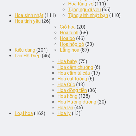
Hoa tặng vợ
(111)
Tặng người yêu
(65)
Hoa sinh nhật
(111)
Tặng sinh nhật bạn
(110)
Hoa tình yêu
(26)
Giỏ hoa
(20)
Hoa bình
(68)
Hoa bó
(46)
Hoa hộp gỗ
(23)
Kiểu dáng
(201)
Lẵng hoa
(87)
Lan Hồ Điệp
(46)
Hoa baby
(75)
Hoa cẩm chướng
(6)
Hoa cẩm tú cầu
(17)
Hoa cát tường
(6)
Hoa Cúc
(13)
Hoa đồng tiền
(36)
Hoa hồng
(128)
Hoa Hướng dương
(20)
Hoa lan
(45)
Loại hoa
(162)
Hoa ly
(13)