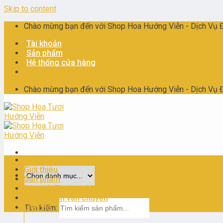
Skip to content
Chào mừng bạn đến với Shop Hoa Hướng Viễn - Dịch Vụ Điê
Tài khoản
Sản phẩm
Hệ thống cửa hàng
Chào mừng bạn đến với Shop Hoa Hướng Viễn - Dịch Vụ Điê
Trang chủ
Giới thiệu
Sản phẩm
Câu Hỏi Thường Gặp
Chính sách vận chuyển
Liên Hệ
Tìm kiếm: