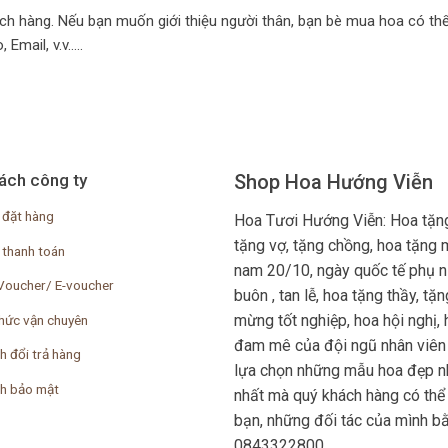
ch hàng. Nếu bạn muốn giới thiệu người thân, bạn bè mua hoa có thể
Email, v.v…..
ách công ty
Shop Hoa Hướng Viễn
 đặt hàng
Hoa Tươi Hướng Viễn: Hoa tặng
tặng vợ, tặng chồng, hoa tặng 
 thanh toán
nam 20/10, ngày quốc tế phụ nữ
Voucher/ E-voucher
buôn , tan lễ, hoa tặng thầy, t
mừng tốt nghiệp, hoa hội nghị, h
hức vận chuyên
đam mê của đội ngũ nhân viên 
h đổi trả hàng
lựa chọn những mẫu hoa đẹp nh
ch bảo mật
nhất mà quý khách hàng có thể
bạn, những đối tác của mình bằ
0843322800