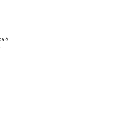
oa ở
a