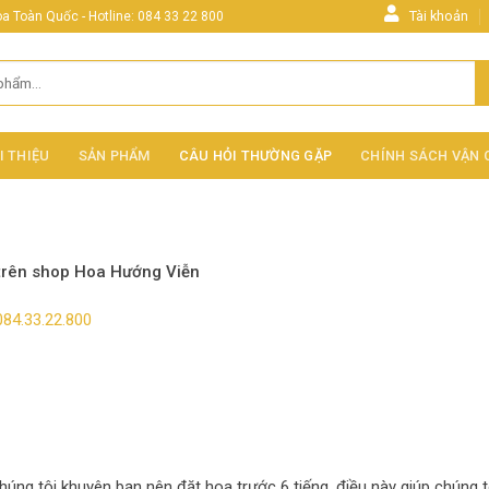
Tài khoản
 Toàn Quốc - Hotline: 084 33 22 800
I THIỆU
SẢN PHẨM
CÂU HỎI THƯỜNG GẶP
CHÍNH SÁCH VẬN
trên shop Hoa Hướng Viễn
084.33.22.800
úng tôi khuyên bạn nên đặt hoa trước 6 tiếng, điều này giúp chúng t