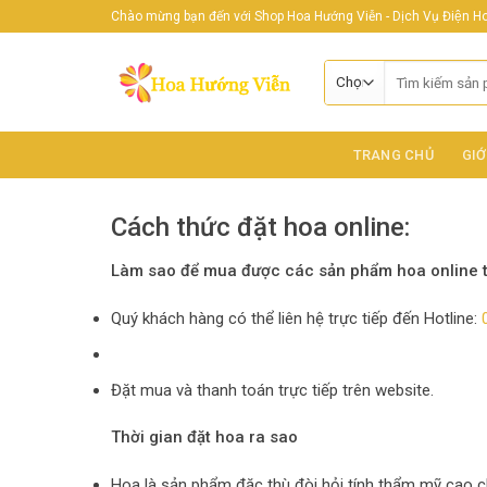
Skip
Chào mừng bạn đến với Shop Hoa Hướng Viễn - Dịch Vụ Điện Hoa
to
content
Tìm
kiếm:
TRANG CHỦ
GIỚ
Cách thức đặt hoa online:
Làm sao để mua được các sản phẩm hoa online 
Quý khách hàng có thể liên hệ trực tiếp đến Hotline:
Đặt mua và thanh toán trực tiếp trên website.
Thời gian đặt hoa ra sao
Hoa là sản phẩm đặc thù đòi hỏi tính thẩm mỹ cao ch