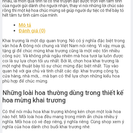
nhau, là món quà tinh tế có thể truyện đạt được trọn vẹn tâm tình
của người gửi dành cho người nhận, thay vì nói những lời chúc sáo
rỗng thì một kệ hoa chúc mừng sẽ giúp người dự tiệc có thể bày tỏ
hết tâm tư tình cảm của mình.
Mô tả
Đánh giá (0)
Khai trương là một dịp quan trọng. Nó có ý nghĩa đặc biệt trong
văn hóa Á Đông nói chung và Việt Nam nói riêng. Vì vậy, mua gì,
tặng gì để chúc mừng khai trương cũng là một việc tốn nhiều
công sức. Và không phải ngẫu nhiên mà hoa tươi lại luôn được
coi là sự lựa chọn tối ưu nhất. Bởi lẽ, chọn hoa khai trương là
một nghệ thuật bày tỏ sự chúc mừng đặc biệt nhất. Tùy vào
quan hệ với gia chủ và tính chất các dịp: khai trương công ty,
cửa hàng, nhà mới,… mà bạn có thể lựa chọn những kiểu hoa
phù hợp để chúc mừng.
Những loài hoa thường dùng trong thiết kế
hoa mừng khai trương
Có thể nói mẫu hoa khai trương không kén chọn một loài hoa
nào hết. Mỗi loài hoa đều mang trong mình ẩn chứa nhiều ý
nghĩa. Mỗi hoa có vẻ đẹp riêng, ý nghĩa riêng. Cùng shop xem ý
nghĩa của hoa dành cho buổi khai trương nhé.