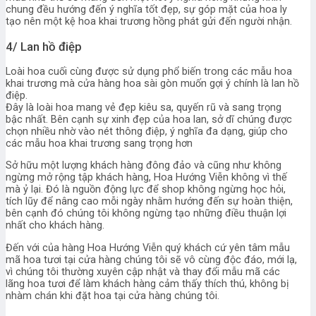
chung đều hướng đến ý nghĩa tốt đẹp, sự góp mặt của hoa ly
tạo nên một kệ hoa khai trương hồng phát gửi đến người nhận.
4/ Lan hồ điệp
Loài hoa cuối cùng được sử dụng phổ biến trong các mẫu hoa
khai trương mà cửa hàng hoa sài gòn muốn gợi ý chính là lan hồ
điệp.
Đây là loài hoa mang vẻ đẹp kiêu sa, quyến rũ và sang trọng
bậc nhất. Bên cạnh sự xinh đẹp của hoa lan, sở dĩ chúng được
chọn nhiều nhờ vào nét thông điệp, ý nghĩa đa dạng, giúp cho
các mẫu hoa khai trương sang trọng hơn
Sở hữu một lượng khách hàng đông đảo và cũng như không
ngừng mở rộng tập khách hàng, Hoa Hướng Viễn không vì thế
mà ỷ lại. Đó là nguồn động lực để shop không ngừng học hỏi,
tích lũy để nâng cao mỗi ngày nhằm hướng đến sự hoàn thiện,
bên cạnh đó chúng tôi không ngừng tạo những điều thuận lợi
nhất cho khách hàng.
Đến với của hàng Hoa Hướng Viễn quý khách cứ yên tâm mẫu
mã hoa tươi tại cửa hàng chúng tôi sẽ vô cùng độc đáo, mới lạ,
vì chúng tôi thường xuyên cập nhật và thay đổi mẫu mã các
lãng hoa tươi để làm khách hàng cảm thấy thích thú, không bị
nhàm chán khi đặt hoa tại cửa hàng chúng tôi.