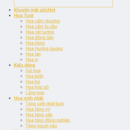
Khuyến mãi gốc
Hoa Tươi
Hoa cẩm chướng
Hoa cẩm tú cầu
Hoa cát tường
Hoa đồng tiền
Hoa hồng
Hoa Hướng dương
Hoa lan
Hoa ly
Kiểu dáng
Giỏ hoa
Hoa bình
Hoa bó
Hoa hộp gỗ
Lẵng hoa
Hoa sinh nhật
Tặng sinh nhật bạn
Hoa tặng vợ
Hoa tặng sếp
Hoa tặng đồng nghiệp
Tặng người yêu