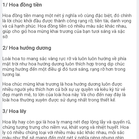
1/ Hoa đồng tiền
Hoa đồng tiền mang một nét ý nghĩa vô cùng đặc biệt, đó chính
là lời chúc khởi đầu được thành công rạng rỡ, tiền tài, danh vọng
và cả hạnh phúc. Hoa đồng tiền có nhiều màu sắc khác nhau,
giúp cho giỏ hoa mừng khai trương của bạn tươi sáng và sặc
sỡ.
2/ Hoa hướng dương
Loài hoa to mang sắc vàng rực rỡ và luôn luôn hướng về phía
mặt trời như hoa hướng dương luôn thích hợp trong dịp chúc
mừng hướng đến một điều gì đó tươi sáng, rạng rỡ hơn trong
tương lai.
Hoa chúc mừng khai trương là hoa hướng dương luôn được
nhiều người yêu thích hơn cả bởi sự uy quyền và kiêu kỳ từ vẻ
đẹp mạnh mẽ, to lớn của loài hoa này. Và cho đến nay đây là
loài hoa thường xuyên được sử dụng nhất trong thiết kế.
3/ Hoa lily
Hoa lily hay còn gọi là hoa ly mang nét đẹp lộng lẫy và quyến rũ,
chúng tượng trưng cho niềm vui, khát vọng và nhiệt huyết. Hoa
ly có nhiều chúng loại với nhiều màu sắc khác nhau, mỗi sắc
màu như thế sẽ mang đến một nét ý nghĩa riêng nhưng nhìn