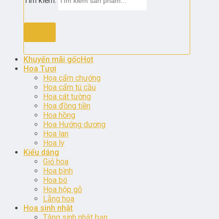
Tìm kiếm:
Khuyến mãi gốc
Hoa Tươi
Hoa cẩm chướng
Hoa cẩm tú cầu
Hoa cát tường
Hoa đồng tiền
Hoa hồng
Hoa Hướng dương
Hoa lan
Hoa ly
Kiểu dáng
Giỏ hoa
Hoa bình
Hoa bó
Hoa hộp gỗ
Lẵng hoa
Hoa sinh nhật
Tặng sinh nhật bạn