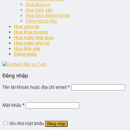
Hoa tặng vợ
Hoa tặng sếp
Hoa tặng đồng nghiệp
Tặng người yêu
Hoa cảm ơn
Hoa khai trương
Hoa ngày nhà giáo
Hoa ngày phụ nữ
Hoa tình yêu
Đăng nhập
Đăng nhập
Tên tài khoản hoặc địa chỉ email
*
Mật khẩu
*
Ghi nhớ mật khẩu
Đăng nhập