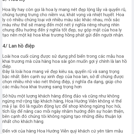
Hoa lily hay còn gọi là hoa ly mang nét đẹp lộng lẫy và quyến rũ,
chúng tượng trưng cho niềm vui, khát vọng và nhiệt huyết. Hoa
ly có nhiều chúng loại với nhiều màu sắc khác nhau, mỗi sắc
màu như thế sẽ mang đến một nét ý nghĩa riêng nhưng nhìn
chung đều hướng đến ý nghĩa tốt đẹp, sự góp mặt của hoa ly
tạo nên một kệ hoa khai trương hồng phát gửi đến người nhận.
4/ Lan hồ điệp
Loài hoa cuối cùng được sử dụng phổ biến trong các mẫu hoa
khai trương mà cửa hàng hoa sài gòn muốn gợi ý chính là lan hồ
điệp.
Đây là loài hoa mang vẻ đẹp kiêu sa, quyến rũ và sang trọng
bậc nhất. Bên cạnh sự xinh đẹp của hoa lan, sở dĩ chúng được
chọn nhiều nhờ vào nét thông điệp, ý nghĩa đa dạng, giúp cho
các mẫu hoa khai trương sang trọng hơn
Sở hữu một lượng khách hàng đông đảo và cũng như không
ngừng mở rộng tập khách hàng, Hoa Hướng Viễn không vì thế
mà ỷ lại. Đó là nguồn động lực để shop không ngừng học hỏi,
tích lũy để nâng cao mỗi ngày nhằm hướng đến sự hoàn thiện,
bên cạnh đó chúng tôi không ngừng tạo những điều thuận lợi
nhất cho khách hàng.
Đến với của hàng Hoa Hướng Viễn quý khách cứ yên tâm mẫu