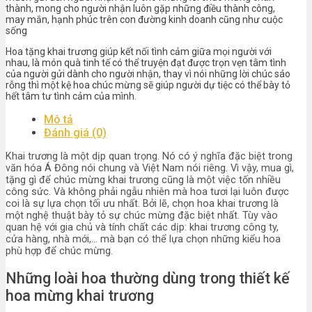
thành, mong cho người nhận luôn gặp những điều thành công,
may mắn, hạnh phúc trên con đường kinh doanh cũng như cuộc
sống
Hoa tặng khai trương giúp kết nối tình cảm giữa mọi người với
nhau, là món quà tinh tế có thể truyện đạt được trọn vẹn tâm tình
của người gửi dành cho người nhận, thay vì nói những lời chúc sáo
rỗng thì một kệ hoa chúc mừng sẽ giúp người dự tiệc có thể bày tỏ
hết tâm tư tình cảm của mình.
Mô tả
Đánh giá (0)
Khai trương là một dịp quan trọng. Nó có ý nghĩa đặc biệt trong
văn hóa Á Đông nói chung và Việt Nam nói riêng. Vì vậy, mua gì,
tặng gì để chúc mừng khai trương cũng là một việc tốn nhiều
công sức. Và không phải ngẫu nhiên mà hoa tươi lại luôn được
coi là sự lựa chọn tối ưu nhất. Bởi lẽ, chọn hoa khai trương là
một nghệ thuật bày tỏ sự chúc mừng đặc biệt nhất. Tùy vào
quan hệ với gia chủ và tính chất các dịp: khai trương công ty,
cửa hàng, nhà mới,… mà bạn có thể lựa chọn những kiểu hoa
phù hợp để chúc mừng.
Những loài hoa thường dùng trong thiết kế
hoa mừng khai trương