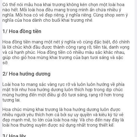
Có thể nói mẫu hoa khai trương không kén chọn một loài hoa
nào hết. Mỗi loài hoa đều mang trong mình ẩn chứa nhiều ý
nghĩa. Mỗi hoa có vẻ đẹp riêng, ý nghĩa riêng. Cùng shop xem ý
nghĩa của hoa dành cho buổi khai trương nhé.
1/ Hoa đồng tiền
Hoa đồng tiền mang một nét ý nghĩa vô cùng đặc biệt, đó chính
là lời chúc khởi đầu được thành công rạng rỡ, tiền tài, danh vọng
và cả hạnh phúc. Hoa đồng tiền có nhiều màu sắc khác nhau,
giúp cho giỏ hoa mừng khai trương của bạn tươi sáng và sặc
sỡ.
2/ Hoa hướng dương
Loài hoa to mang sắc vàng rực rỡ và luôn luôn hướng về phía
mặt trời như hoa hướng dương luôn thích hợp trong dịp chúc
mừng hướng đến một điều gì đó tươi sáng, rạng rỡ hơn trong
tương lai.
Hoa chúc mừng khai trương là hoa hướng dương luôn được
nhiều người yêu thích hơn cả bởi sự uy quyền và kiêu kỳ từ vẻ
đẹp mạnh mẽ, to lớn của loài hoa này. Và cho đến nay đây là
loài hoa thường xuyên được sử dụng nhất trong thiết kế.
3/ Hoa lily