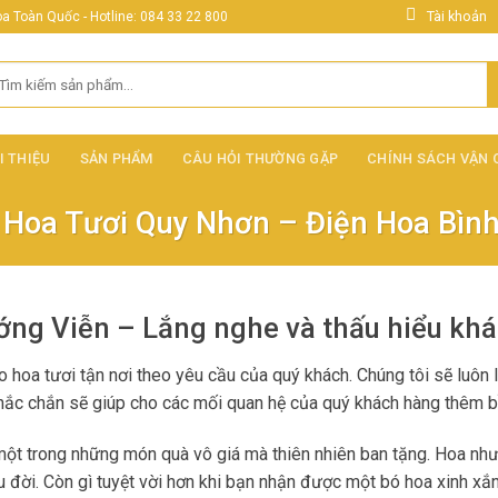
Tài khoản
 Toàn Quốc - Hotline: 084 33 22 800
ìm
ếm:
I THIỆU
SẢN PHẨM
CÂU HỎI THƯỜNG GẶP
CHÍNH SÁCH VẬN
 Hoa Tươi Quy Nhơn – Điện Hoa Bình
ng Viễn – Lắng nghe và thấu hiểu kh
hoa tươi tận nơi theo yêu cầu của quý khách. Chúng tôi sẽ luôn l
hắc chắn sẽ giúp cho các mối quan hệ của quý khách hàng thêm bề
 trong những món quà vô giá mà thiên nhiên ban tặng. Hoa như tha
đời. Còn gì tuyệt vời hơn khi bạn nhận được một bó hoa xinh xắn 