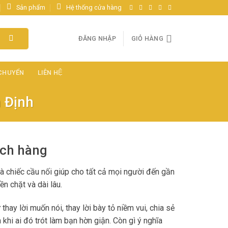
Sản phẩm
Hệ thống cửa hàng
ĐĂNG NHẬP
GIỎ HÀNG
 CHUYỂN
LIÊN HỆ
 Định
ách hàng
à chiếc cầu nối giúp cho tất cả mọi người đến gần
n chặt và dài lâu.
y lời muốn nói, thay lời bày tỏ niềm vui, chia sẻ
khi ai đó trót làm bạn hờn giận. Còn gì ý nghĩa