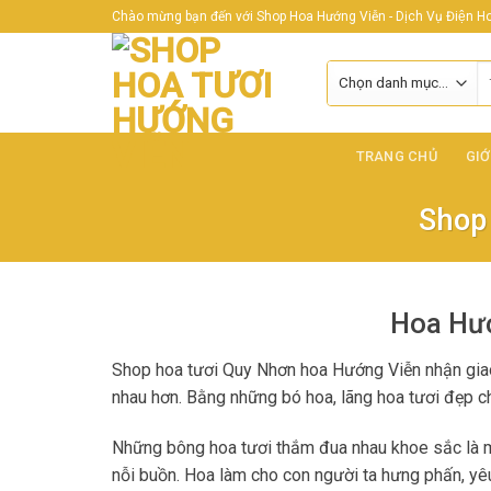
Skip
Chào mừng bạn đến với Shop Hoa Hướng Viễn - Dịch Vụ Điện Hoa
to
content
T
ki
TRANG CHỦ
GIỚ
Shop
Hoa Hướ
Shop hoa tươi Quy Nhơn hoa Hướng Viễn nhận giao 
nhau hơn. Bằng những bó hoa, lãng hoa tươi đẹp c
Những bông hoa tươi thắm đua nhau khoe sắc là một
nỗi buồn. Hoa làm cho con người ta hưng phấn, yêu 