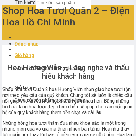
Tìm kiếm:
Shop Hoa Tươi Quận 2 – Điện
Hoa Hồ Chí Minh
Đăng nhập
Giỏ hàng
Hoa Hướng Viễn – Lắng nghe và thấu
Chưa có sản phẩm trong giỏ hàng.
hiểu khách hàng
Giỏ hàng
Shop hoa tươi Quận 2 hoa Hướng Viễn nhận giao hoa tươi tận
nơi theo yêu cầu của quý khách. Chúng tôi sẽ luôn là chiếc cầu
Chưa có sản phẩm trong giỏ hàng.
nối giúp cho tất cả mọi người đến gần nhau hơn. Bằng những
bó hoa, lãng hoa tươi đẹp chắc chắn sẽ giúp cho các mối quan
hệ của quý khách hàng thêm bền chặt và dài lâu.
Những bông hoa tươi thắm đua nhau khoe sắc là một trong
những món quà vô giá mà thiên nhiên ban tặng. Hoa như thay
lời muốn nói, thay lời bày tỏ niềm vui, chia sẻ nỗi buồn. Hoa làm