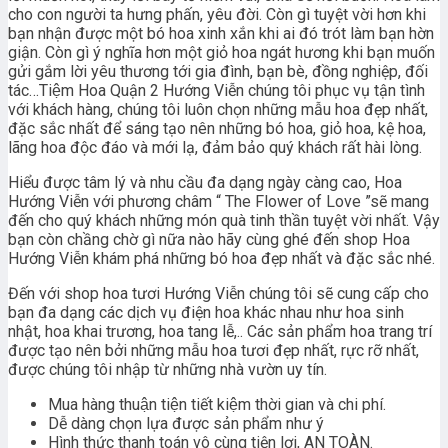
cho con người ta hưng phấn, yêu đời. Còn gì tuyệt vời hơn khi
bạn nhận được một bó hoa xinh xắn khi ai đó trót làm bạn hờn
giận. Còn gì ý nghĩa hơn một giỏ hoa ngát hương khi bạn muốn
gửi gắm lời yêu thương tới gia đình, bạn bè, đồng nghiệp, đối
tác…Tiệm Hoa Quận 2 Hướng Viễn chúng tôi phục vụ tận tình
với khách hàng, chúng tôi luôn chọn những mẫu hoa đẹp nhất,
đặc sắc nhất để sáng tạo nên những bó hoa, giỏ hoa, kệ hoa,
lãng hoa độc đáo và mới lạ, đảm bảo quý khách rất hài lòng.
Hiểu được tâm lý và nhu cầu đa dạng ngày càng cao, Hoa
Hướng Viễn với phương châm “ The Flower of Love ”sẽ mang
đến cho quý khách những món quà tinh thần tuyệt vời nhất. Vậy
bạn còn chầng chờ gì nữa nào hãy cùng ghé đến shop Hoa
Hướng Viễn khám phá những bó hoa đẹp nhất và đặc sắc nhé.
Đến với shop hoa tươi Hướng Viễn chúng tôi sẽ cung cấp cho
bạn đa dạng các dịch vụ điện hoa khác nhau như hoa sinh
nhật, hoa khai trương, hoa tang lễ,.. Các sản phẩm hoa trang trí
được tạo nên bởi những mẫu hoa tươi đẹp nhất, rực rỡ nhất,
được chúng tôi nhập từ những nhà vườn uy tín.
Mua hàng thuận tiện tiết kiệm thời gian và chi phí.
Dễ dàng chọn lựa được sản phẩm như ý
Hình thức thanh toán vô cùng tiện lợi, AN TOÀN.