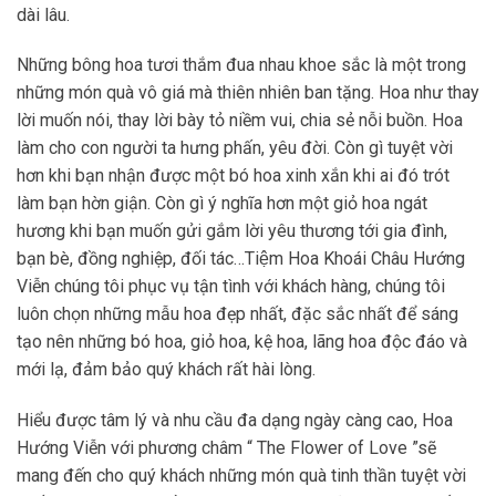
dài lâu.
Những bông hoa tươi thắm đua nhau khoe sắc là một trong
những món quà vô giá mà thiên nhiên ban tặng. Hoa như thay
lời muốn nói, thay lời bày tỏ niềm vui, chia sẻ nỗi buồn. Hoa
làm cho con người ta hưng phấn, yêu đời. Còn gì tuyệt vời
hơn khi bạn nhận được một bó hoa xinh xắn khi ai đó trót
làm bạn hờn giận. Còn gì ý nghĩa hơn một giỏ hoa ngát
hương khi bạn muốn gửi gắm lời yêu thương tới gia đình,
bạn bè, đồng nghiệp, đối tác…Tiệm Hoa Khoái Châu Hướng
Viễn chúng tôi phục vụ tận tình với khách hàng, chúng tôi
luôn chọn những mẫu hoa đẹp nhất, đặc sắc nhất để sáng
tạo nên những bó hoa, giỏ hoa, kệ hoa, lãng hoa độc đáo và
mới lạ, đảm bảo quý khách rất hài lòng.
Hiểu được tâm lý và nhu cầu đa dạng ngày càng cao, Hoa
Hướng Viễn với phương châm “ The Flower of Love ”sẽ
mang đến cho quý khách những món quà tinh thần tuyệt vời