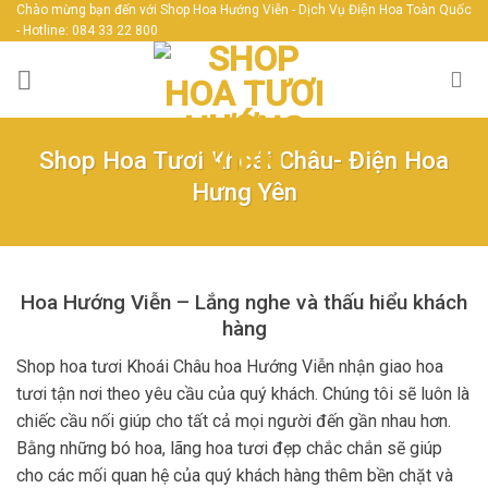
Skip
Chào mừng bạn đến với Shop Hoa Hướng Viễn - Dịch Vụ Điện Hoa Toàn Quốc
- Hotline: 084 33 22 800
to
content
Shop Hoa Tươi Khoái Châu- Điện Hoa
Hưng Yên
Hoa Hướng Viễn – Lắng nghe và thấu hiểu khách
hàng
Shop hoa tươi Khoái Châu hoa Hướng Viễn nhận giao hoa
tươi tận nơi theo yêu cầu của quý khách. Chúng tôi sẽ luôn là
chiếc cầu nối giúp cho tất cả mọi người đến gần nhau hơn.
Bằng những bó hoa, lãng hoa tươi đẹp chắc chắn sẽ giúp
cho các mối quan hệ của quý khách hàng thêm bền chặt và