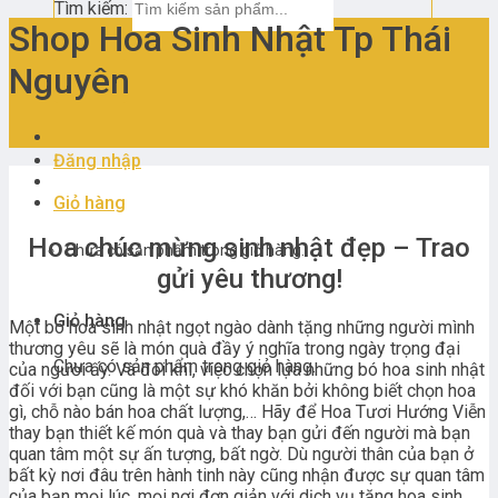
Tìm kiếm:
Shop Hoa Sinh Nhật Tp Thái
Nguyên
Đăng nhập
Giỏ hàng
Hoa chúc mừng sinh nhật đẹp – Trao
Chưa có sản phẩm trong giỏ hàng.
gửi yêu thương!
Giỏ hàng
Một bó hoa sinh nhật ngọt ngào dành tặng những người mình
thương yêu sẽ là món quà đầy ý nghĩa trong ngày trọng đại
Chưa có sản phẩm trong giỏ hàng.
của người ấy. Và đôi khi, việc chọn lựa những bó hoa sinh nhật
đối với bạn cũng là một sự khó khăn bởi không biết chọn hoa
gì, chỗ nào bán hoa chất lượng,… Hãy để Hoa Tươi Hướng Viễn
thay bạn thiết kế món quà và thay bạn gửi đến người mà bạn
quan tâm một sự ấn tượng, bất ngờ. Dù người thân của bạn ở
bất kỳ nơi đâu trên hành tinh này cũng nhận được sự quan tâm
của bạn mọi lúc, mọi nơi đơn giản với dịch vụ tặng hoa sinh