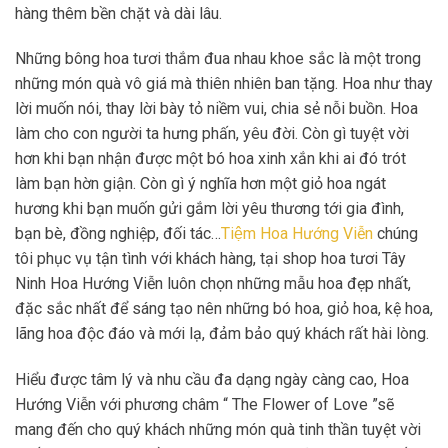
hàng thêm bền chặt và dài lâu.
Những bông hoa tươi thắm đua nhau khoe sắc là một trong
những món quà vô giá mà thiên nhiên ban tặng. Hoa như thay
lời muốn nói, thay lời bày tỏ niềm vui, chia sẻ nỗi buồn. Hoa
làm cho con người ta hưng phấn, yêu đời. Còn gì tuyệt vời
hơn khi bạn nhận được một bó hoa xinh xắn khi ai đó trót
làm bạn hờn giận. Còn gì ý nghĩa hơn một giỏ hoa ngát
hương khi bạn muốn gửi gắm lời yêu thương tới gia đình,
bạn bè, đồng nghiệp, đối tác…
Tiệm Hoa Hướng Viễn
chúng
tôi phục vụ tận tình với khách hàng, tại shop hoa tươi Tây
Ninh Hoa Hướng Viễn luôn chọn những mẫu hoa đẹp nhất,
đặc sắc nhất để sáng tạo nên những bó hoa, giỏ hoa, kệ hoa,
lãng hoa độc đáo và mới lạ, đảm bảo quý khách rất hài lòng.
Hiểu được tâm lý và nhu cầu đa dạng ngày càng cao, Hoa
Hướng Viễn với phương châm “ The Flower of Love ”sẽ
mang đến cho quý khách những món quà tinh thần tuyệt vời