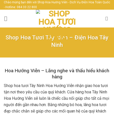
Skip
Chào mừng bạn đến với Shop Hoa Hướng Viễn - Dịch Vụ Điện Hoa Toàn Quốc
- Hotline: 084 33 22 800
to
content
Shop Hoa Tươi Tây Ninh – Điện Hoa Tây
Ninh
Hoa Hướng Viễn – Lắng nghe và thấu hiểu khách
hàng
Shop hoa tươi Tây Ninh Hoa Hướng Viễn nhận giao hoa tươi
tận nơi theo yêu cầu của quý khách. Cửa hàng hoa Tây Ninh
Hoa Hướng Viễn sẽ luôn là chiếc cầu nối giúp cho tất cả mọi
người đến gần nhau hơn. Bằng những bó hoa, lãng hoa tươi
đẹp chắc chắn sẽ giúp cho các mối quan hệ của quý khách