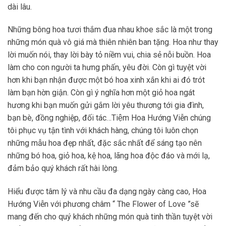
dài lâu.
Những bông hoa tươi thắm đua nhau khoe sắc là một trong
những món quà vô giá mà thiên nhiên ban tặng. Hoa như thay
lời muốn nói, thay lời bày tỏ niềm vui, chia sẻ nỗi buồn. Hoa
làm cho con người ta hưng phấn, yêu đời. Còn gì tuyệt vời
hơn khi bạn nhận được một bó hoa xinh xắn khi ai đó trót
làm bạn hờn giận. Còn gì ý nghĩa hơn một giỏ hoa ngát
hương khi bạn muốn gửi gắm lời yêu thương tới gia đình,
bạn bè, đồng nghiệp, đối tác…Tiệm Hoa Hướng Viễn chúng
tôi phục vụ tận tình với khách hàng, chúng tôi luôn chọn
những mẫu hoa đẹp nhất, đặc sắc nhất để sáng tạo nên
những bó hoa, giỏ hoa, kệ hoa, lãng hoa độc đáo và mới lạ,
đảm bảo quý khách rất hài lòng.
Hiểu được tâm lý và nhu cầu đa dạng ngày càng cao, Hoa
Hướng Viễn với phương châm “ The Flower of Love ”sẽ
mang đến cho quý khách những món quà tinh thần tuyệt vời