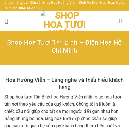
Skip
Chào mừng bạn đến với Shop Hoa Hướng Viễn - Dịch Vụ Điện Hoa Toàn Quốc
- Hotline: 084 33 22 800
to
content
Shop Hoa Tươi Tân Bình – Điện Hoa Hồ
Chí Minh
Hoa Hướng Viễn – Lắng nghe và thấu hiểu khách
hàng
Shop hoa tươi Tân Bình hoa Hướng Viễn nhận giao hoa tươi
tận nơi theo yêu cầu của quý khách. Chúng tôi sẽ luôn là
chiếc cầu nối giúp cho tất cả mọi người đến gần nhau hơn.
Bằng những bó hoa, lãng hoa tươi đẹp chắc chắn sẽ giúp
cho các mối quan hệ của quý khách hàng thêm bền chặt và