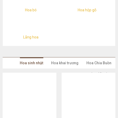
Hoa bó
Hoa hộp gỗ
Lẵng hoa
Hoa sinh nhật
Hoa khai trương
Hoa Chia Buồn
Lan Hồ Điệp