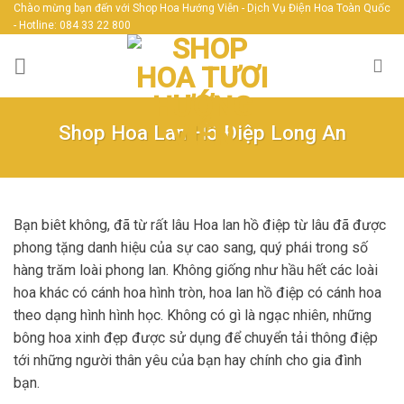
Skip
Chào mừng bạn đến với Shop Hoa Hướng Viễn - Dịch Vụ Điện Hoa Toàn Quốc
- Hotline: 084 33 22 800
to
content
Shop Hoa Lan Hồ Điệp Long An
Bạn biêt không, đã từ rất lâu Hoa lan hồ điệp từ lâu đã được
phong tặng danh hiệu của sự cao sang, quý phái trong số
hàng trăm loài phong lan. Không giống như hầu hết các loài
hoa khác có cánh hoa hình tròn, hoa lan hồ điệp có cánh hoa
theo dạng hình hình học. Không có gì là ngạc nhiên, những
bông hoa xinh đẹp được sử dụng để chuyển tải thông điệp
tới những người thân yêu của bạn hay chính cho gia đình
bạn.