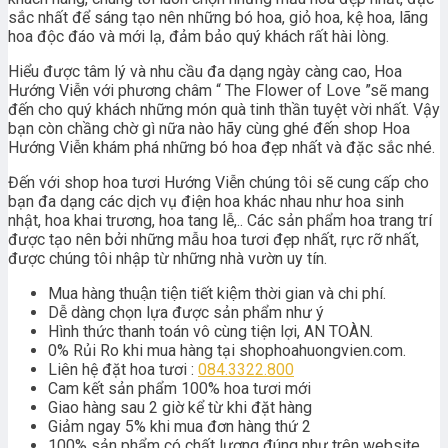
sắc nhất để sáng tạo nên những bó hoa, giỏ hoa, kệ hoa, lãng
hoa độc đáo và mới lạ, đảm bảo quý khách rất hài lòng.
Hiểu được tâm lý và nhu cầu đa dạng ngày càng cao, Hoa
Hướng Viễn với phương châm “ The Flower of Love ”sẽ mang
đến cho quý khách những món quà tinh thần tuyệt vời nhất. Vậy
bạn còn chầng chờ gì nữa nào hãy cùng ghé đến shop Hoa
Hướng Viễn khám phá những bó hoa đẹp nhất và đặc sắc nhé.
Đến với shop hoa tươi Hướng Viễn chúng tôi sẽ cung cấp cho
bạn đa dạng các dịch vụ điện hoa khác nhau như hoa sinh
nhật, hoa khai trương, hoa tang lễ,.. Các sản phẩm hoa trang trí
được tạo nên bởi những mẫu hoa tươi đẹp nhất, rực rỡ nhất,
được chúng tôi nhập từ những nhà vườn uy tín.
Mua hàng thuận tiện tiết kiệm thời gian và chi phí.
Dễ dàng chọn lựa được sản phẩm như ý
Hình thức thanh toán vô cùng tiện lợi, AN TOÀN.
0% Rủi Ro khi mua hàng tại shophoahuongvien.com.
Liên hệ đặt hoa tươi :
084.3322.800
Cam kết sản phẩm 100% hoa tươi mới
Giao hàng sau 2 giờ kể từ khi đặt hàng
Giảm ngay 5% khi mua đơn hàng thứ 2
100% sản phẩm có chất lượng đúng như trên website