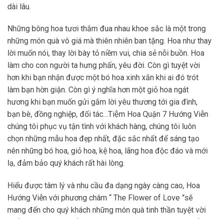
dài lâu.
Những bông hoa tươi thắm đua nhau khoe sắc là một trong
những món quà vô giá mà thiên nhiên ban tặng. Hoa như thay
lời muốn nói, thay lời bày tỏ niềm vui, chia sẻ nỗi buồn. Hoa
làm cho con người ta hưng phấn, yêu đời. Còn gì tuyệt vời
hơn khi bạn nhận được một bó hoa xinh xắn khi ai đó trót
làm bạn hờn giận. Còn gì ý nghĩa hơn một giỏ hoa ngát
hương khi bạn muốn gửi gắm lời yêu thương tới gia đình,
bạn bè, đồng nghiệp, đối tác…Tiệm Hoa Quận 7 Hướng Viễn
chúng tôi phục vụ tận tình với khách hàng, chúng tôi luôn
chọn những mẫu hoa đẹp nhất, đặc sắc nhất để sáng tạo
nên những bó hoa, giỏ hoa, kệ hoa, lãng hoa độc đáo và mới
lạ, đảm bảo quý khách rất hài lòng.
Hiểu được tâm lý và nhu cầu đa dạng ngày càng cao, Hoa
Hướng Viễn với phương châm “ The Flower of Love ”sẽ
mang đến cho quý khách những món quà tinh thần tuyệt vời