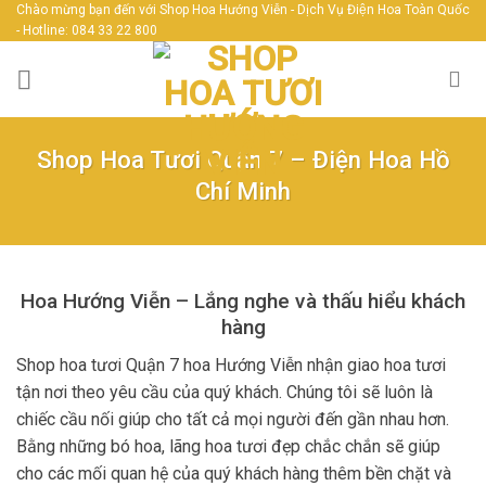
Skip
Chào mừng bạn đến với Shop Hoa Hướng Viễn - Dịch Vụ Điện Hoa Toàn Quốc
- Hotline: 084 33 22 800
to
content
Shop Hoa Tươi Quận 7 – Điện Hoa Hồ
Chí Minh
Hoa Hướng Viễn – Lắng nghe và thấu hiểu khách
hàng
Shop hoa tươi Quận 7 hoa Hướng Viễn nhận giao hoa tươi
tận nơi theo yêu cầu của quý khách. Chúng tôi sẽ luôn là
chiếc cầu nối giúp cho tất cả mọi người đến gần nhau hơn.
Bằng những bó hoa, lãng hoa tươi đẹp chắc chắn sẽ giúp
cho các mối quan hệ của quý khách hàng thêm bền chặt và