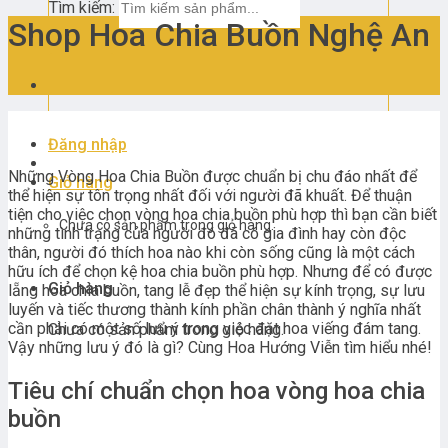
Tìm kiếm:
Shop Hoa Chia Buồn Nghệ An
Đăng nhập
Những Vòng Hoa Chia Buồn được chuẩn bị chu đáo nhất để
Giỏ hàng
thể hiện sự tôn trọng nhất đối với người đã khuất. Để thuận
tiện cho việc chọn vòng hoa chia buồn phù hợp thì bạn cần biết
Chưa có sản phẩm trong giỏ hàng.
những tình trạng của người đó đã có gia đình hay còn độc
thân, người đó thích hoa nào khi còn sống cũng là một cách
hữu ích để chọn kệ hoa chia buồn phù hợp. Nhưng để có được
Giỏ hàng
lẵng hoa chia buồn, tang lễ đẹp thể hiện sự kính trọng, sự lưu
luyến và tiếc thương thành kính phần chân thành ý nghĩa nhất
cần phải có một số lưu ý trong việc đặt hoa viếng đám tang.
Chưa có sản phẩm trong giỏ hàng.
Vậy những lưu ý đó là gì? Cùng Hoa Hướng Viễn tìm hiểu nhé!
Tiêu chí chuẩn chọn hoa vòng hoa chia
buồn