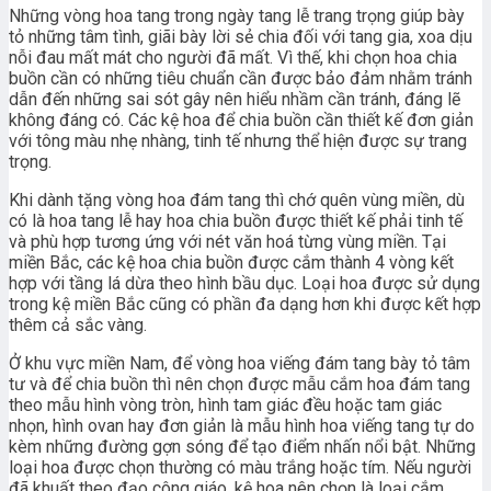
Những vòng hoa tang trong ngày tang lễ trang trọng giúp bày
tỏ những tâm tình, giãi bày lời sẻ chia đối với tang gia, xoa dịu
nỗi đau mất mát cho người đã mất. Vì thế, khi chọn hoa chia
buồn cần có những tiêu chuẩn cần được bảo đảm nhằm tránh
dẫn đến những sai sót gây nên hiểu nhầm cần tránh, đáng lẽ
không đáng có. Các kệ hoa để chia buồn cần thiết kế đơn giản
với tông màu nhẹ nhàng, tinh tế nhưng thể hiện được sự trang
trọng.
Khi dành tặng vòng hoa đám tang thì chớ quên vùng miền, dù
có là hoa tang lễ hay hoa chia buồn được thiết kế phải tinh tế
và phù hợp tương ứng với nét văn hoá từng vùng miền. Tại
miền Bắc, các kệ hoa chia buồn được cắm thành 4 vòng kết
hợp với tầng lá dừa theo hình bầu dục. Loại hoa được sử dụng
trong kệ miền Bắc cũng có phần đa dạng hơn khi được kết hợp
thêm cả sắc vàng.
Ở khu vực miền Nam, để vòng hoa viếng đám tang bày tỏ tâm
tư và để chia buồn thì nên chọn được mẫu cắm hoa đám tang
theo mẫu hình vòng tròn, hình tam giác đều hoặc tam giác
nhọn, hình ovan hay đơn giản là mẫu hình hoa viếng tang tự do
kèm những đường gợn sóng để tạo điểm nhấn nổi bật. Những
loại hoa được chọn thường có màu trắng hoặc tím. Nếu người
đã khuất theo đạo công giáo, kệ hoa nên chọn là loại cắm