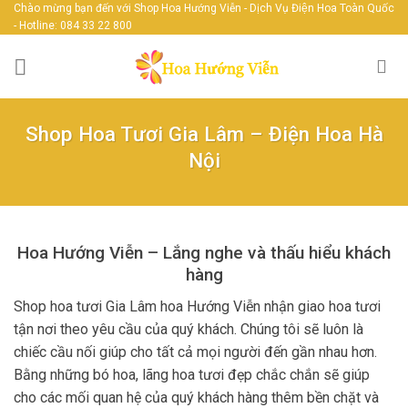
Skip
Chào mừng bạn đến với Shop Hoa Hướng Viễn - Dịch Vụ Điện Hoa Toàn Quốc
- Hotline: 084 33 22 800
to
content
Shop Hoa Tươi Gia Lâm – Điện Hoa Hà
Nội
Hoa Hướng Viễn – Lắng nghe và thấu hiểu khách
hàng
Shop hoa tươi Gia Lâm hoa Hướng Viễn nhận giao hoa tươi
tận nơi theo yêu cầu của quý khách. Chúng tôi sẽ luôn là
chiếc cầu nối giúp cho tất cả mọi người đến gần nhau hơn.
Bằng những bó hoa, lãng hoa tươi đẹp chắc chắn sẽ giúp
cho các mối quan hệ của quý khách hàng thêm bền chặt và