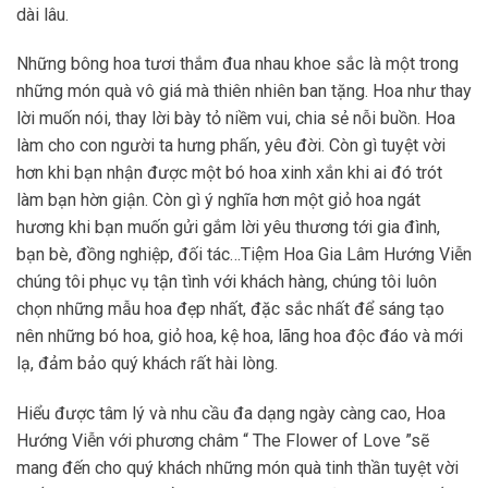
dài lâu.
Những bông hoa tươi thắm đua nhau khoe sắc là một trong
những món quà vô giá mà thiên nhiên ban tặng. Hoa như thay
lời muốn nói, thay lời bày tỏ niềm vui, chia sẻ nỗi buồn. Hoa
làm cho con người ta hưng phấn, yêu đời. Còn gì tuyệt vời
hơn khi bạn nhận được một bó hoa xinh xắn khi ai đó trót
làm bạn hờn giận. Còn gì ý nghĩa hơn một giỏ hoa ngát
hương khi bạn muốn gửi gắm lời yêu thương tới gia đình,
bạn bè, đồng nghiệp, đối tác…Tiệm Hoa Gia Lâm Hướng Viễn
chúng tôi phục vụ tận tình với khách hàng, chúng tôi luôn
chọn những mẫu hoa đẹp nhất, đặc sắc nhất để sáng tạo
nên những bó hoa, giỏ hoa, kệ hoa, lãng hoa độc đáo và mới
lạ, đảm bảo quý khách rất hài lòng.
Hiểu được tâm lý và nhu cầu đa dạng ngày càng cao, Hoa
Hướng Viễn với phương châm “ The Flower of Love ”sẽ
mang đến cho quý khách những món quà tinh thần tuyệt vời