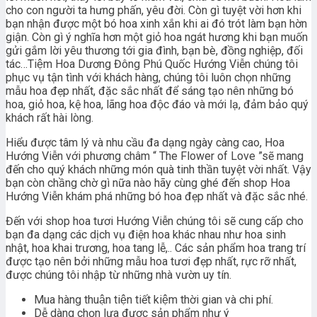
cho con người ta hưng phấn, yêu đời. Còn gì tuyệt vời hơn khi
bạn nhận được một bó hoa xinh xắn khi ai đó trót làm bạn hờn
giận. Còn gì ý nghĩa hơn một giỏ hoa ngát hương khi bạn muốn
gửi gắm lời yêu thương tới gia đình, bạn bè, đồng nghiệp, đối
tác…Tiệm Hoa Dương Đông Phú Quốc Hướng Viễn chúng tôi
phục vụ tận tình với khách hàng, chúng tôi luôn chọn những
mẫu hoa đẹp nhất, đặc sắc nhất để sáng tạo nên những bó
hoa, giỏ hoa, kệ hoa, lãng hoa độc đáo và mới lạ, đảm bảo quý
khách rất hài lòng.
Hiểu được tâm lý và nhu cầu đa dạng ngày càng cao, Hoa
Hướng Viễn với phương châm “ The Flower of Love ”sẽ mang
đến cho quý khách những món quà tinh thần tuyệt vời nhất. Vậy
bạn còn chầng chờ gì nữa nào hãy cùng ghé đến shop Hoa
Hướng Viễn khám phá những bó hoa đẹp nhất và đặc sắc nhé.
Đến với shop hoa tươi Hướng Viễn chúng tôi sẽ cung cấp cho
bạn đa dạng các dịch vụ điện hoa khác nhau như hoa sinh
nhật, hoa khai trương, hoa tang lễ,.. Các sản phẩm hoa trang trí
được tạo nên bởi những mẫu hoa tươi đẹp nhất, rực rỡ nhất,
được chúng tôi nhập từ những nhà vườn uy tín.
Mua hàng thuận tiện tiết kiệm thời gian và chi phí.
Dễ dàng chọn lựa được sản phẩm như ý