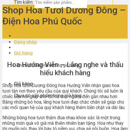
Tìm kiếm:
Shop Hoa Tươi Dương Đông –
Điện Hoa Phú Quốc
Đăng nhập
Giỏ hàng
Hoa Hướng Viễn – Lắng nghe và thấu
Chưa có sản phẩm trong giỏ hàng.
hiểu khách hàng
Giỏ hàng
Shop hoa tươi Dương Đông hoa Hướng Viễn nhận giao hoa
tươi tận nơi theo yêu cầu của quý khách. Chúng tôi sẽ luôn là
Chưa có sản phẩm trong giỏ hàng.
chiếc cầu nối giúp cho tất cả mọi người đến gần nhau hơn.
Bằng những bó hoa, lãng hoa tươi đẹp chắc chắn sẽ giúp cho
các mối quan hệ của quý khách hàng thêm bền chặt và dài lâu.
Những bông hoa tươi thắm đua nhau khoe sắc là một trong
những món quà vô giá mà thiên nhiên ban tặng. Hoa như thay
lời muốn nói, thay lời bày tỏ niềm vui, chia sẻ nỗi buồn. Hoa làm