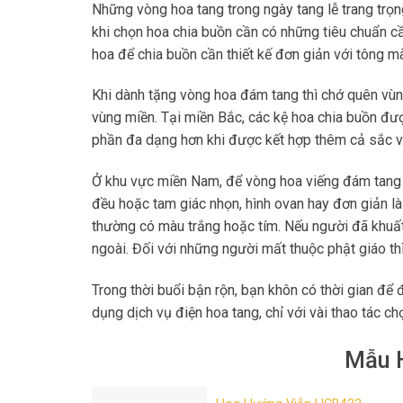
Những vòng hoa tang trong ngày tang lễ trang trọng
khi chọn hoa chia buồn cần có những tiêu chuẩn 
hoa để chia buồn cần thiết kế đơn giản với tông mà
Khi dành tặng vòng hoa đám tang thì chớ quên vùng
vùng miền. Tại miền Bắc, các kệ hoa chia buồn đư
phần đa dạng hơn khi được kết hợp thêm cả sắc v
Ở khu vực miền Nam, để vòng hoa viếng đám tang 
đều hoặc tam giác nhọn, hình ovan hay đơn giản 
thường có màu trắng hoặc tím. Nếu người đã khuất 
ngoài. Đối với những người mất thuộc phật giáo thì
Trong thời buổi bận rộn, bạn khôn có thời gian để
dụng dịch vụ điện hoa tang, chỉ với vài thao tác c
Mẫu H