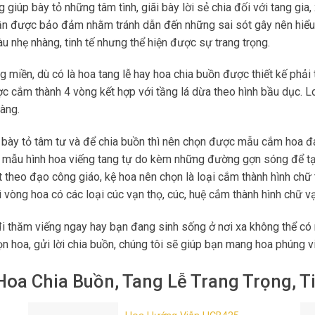
 giúp bày tỏ những tâm tình, giãi bày lời sẻ chia đối với tang gia
cần được bảo đảm nhằm tránh dẫn đến những sai sót gây nên hiểu
u nhẹ nhàng, tinh tế nhưng thể hiện được sự trang trọng.
 miền, dù có là hoa tang lễ hay hoa chia buồn được thiết kế phải 
ợc cắm thành 4 vòng kết hợp với tầng lá dừa theo hình bầu dục. 
àng.
bày tỏ tâm tư và để chia buồn thì nên chọn được mẫu cắm hoa đá
là mẫu hình hoa viếng tang tự do kèm những đường gợn sóng để t
theo đạo công giáo, kệ hoa nên chọn là loại cắm thành hình chữ 
 vòng hoa có các loại cúc vạn thọ, cúc, huệ cắm thành hình chữ vạ
 đi thăm viếng ngay hay bạn đang sinh sống ở nơi xa không thể có 
họn hoa, gửi lời chia buồn, chúng tôi sẽ giúp bạn mang hoa phúng v
oa Chia Buồn, Tang Lễ Trang Trọng, T