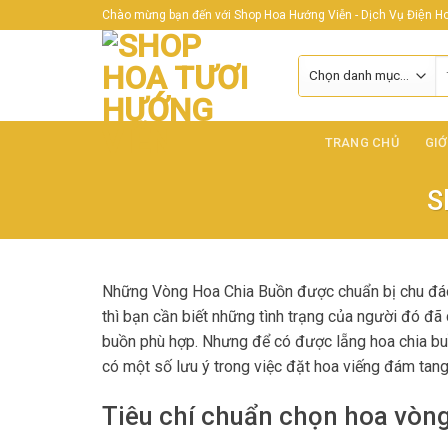
Skip
Chào mừng bạn đến với Shop Hoa Hướng Viễn - Dịch Vụ Điện Hoa
to
content
T
ki
TRANG CHỦ
GIỚ
S
Những Vòng Hoa Chia Buồn được chuẩn bị chu đáo n
thì bạn cần biết những tình trạng của người đó đã
buồn phù hợp. Nhưng để có được lẵng hoa chia buồn
có một số lưu ý trong việc đặt hoa viếng đám tan
Tiêu chí chuẩn chọn hoa vòn