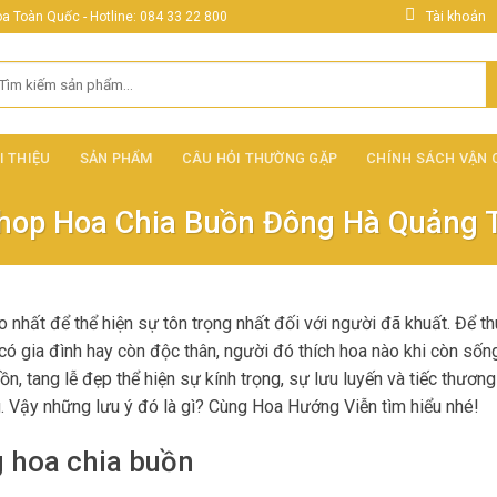
Tài khoản
 Toàn Quốc - Hotline: 084 33 22 800
ìm
ếm:
I THIỆU
SẢN PHẨM
CÂU HỎI THƯỜNG GẶP
CHÍNH SÁCH VẬN
hop Hoa Chia Buồn Đông Hà Quảng T
hất để thể hiện sự tôn trọng nhất đối với người đã khuất. Để th
 có gia đình hay còn độc thân, người đó thích hoa nào khi còn sốn
, tang lễ đẹp thể hiện sự kính trọng, sự lưu luyến và tiếc thương
g. Vậy những lưu ý đó là gì? Cùng Hoa Hướng Viễn tìm hiểu nhé!
g hoa chia buồn