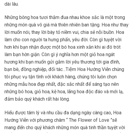
dài lâu.
Những bông hoa tươi thắm đua nhau khoe sắc là một trong
những món quà vô giá mà thiên nhiên ban tặng. Hoa như thay
lời muốn nói, thay lời bày tỏ niềm vui, chia sẻ nỗi buồn. Hoa
làm cho con người ta hưng phấn, yêu đời. Còn gì tuyệt vời
hơn khi bạn nhận được một bó hoa xinh xắn khi ai đó trót
làm bạn hờn giận. Còn gì ý nghĩa hơn một giỏ hoa ngát
hương khi bạn muốn gửi gắm lời yêu thương tới gia đình,
bạn bè, đồng nghiệp, đối tác…Tiệm Hoa Hướng Viễn chúng
tôi phục vụ tận tình với khách hàng, chúng tôi luôn chọn
những mẫu hoa đẹp nhất, đặc sắc nhất để sáng tạo nên
những bó hoa, giỏ hoa, kệ hoa, lãng hoa độc đáo và mới lạ,
đảm bảo quý khách rất hài lòng.
Hiểu được tâm lý và nhu cầu đa dạng ngày càng cao, Hoa
Hướng Viễn với phương châm “ The Flower of Love ”sẽ
mang đến cho quý khách những món quà tinh thần tuyệt vời