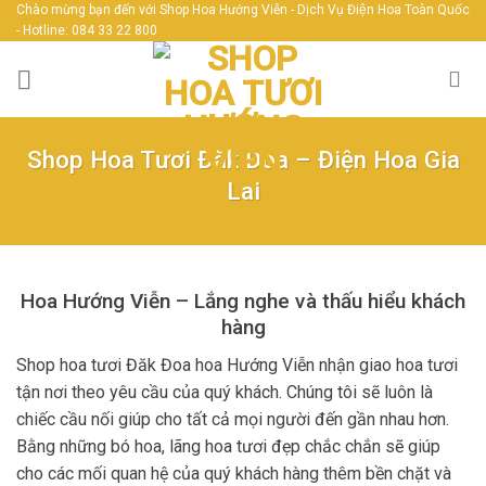
Skip
Chào mừng bạn đến với Shop Hoa Hướng Viễn - Dịch Vụ Điện Hoa Toàn Quốc
- Hotline: 084 33 22 800
to
content
Shop Hoa Tươi Đăk Đoa – Điện Hoa Gia
Lai
Hoa Hướng Viễn – Lắng nghe và thấu hiểu khách
hàng
Shop hoa tươi Đăk Đoa hoa Hướng Viễn nhận giao hoa tươi
tận nơi theo yêu cầu của quý khách. Chúng tôi sẽ luôn là
chiếc cầu nối giúp cho tất cả mọi người đến gần nhau hơn.
Bằng những bó hoa, lãng hoa tươi đẹp chắc chắn sẽ giúp
cho các mối quan hệ của quý khách hàng thêm bền chặt và