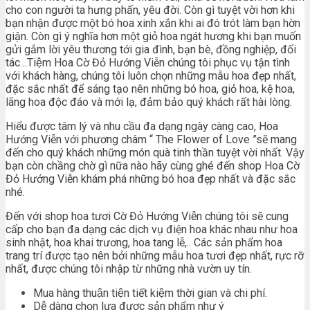
cho con người ta hưng phấn, yêu đời. Còn gì tuyệt vời hơn khi
bạn nhận được một bó hoa xinh xắn khi ai đó trót làm bạn hờn
giận. Còn gì ý nghĩa hơn một giỏ hoa ngát hương khi bạn muốn
gửi gắm lời yêu thương tới gia đình, bạn bè, đồng nghiệp, đối
tác…Tiệm Hoa Cờ Đỏ Hướng Viễn chúng tôi phục vụ tận tình
với khách hàng, chúng tôi luôn chọn những mẫu hoa đẹp nhất,
đặc sắc nhất để sáng tạo nên những bó hoa, giỏ hoa, kệ hoa,
lãng hoa độc đáo và mới lạ, đảm bảo quý khách rất hài lòng.
Hiểu được tâm lý và nhu cầu đa dạng ngày càng cao, Hoa
Hướng Viễn với phương châm “ The Flower of Love ”sẽ mang
đến cho quý khách những món quà tinh thần tuyệt vời nhất. Vậy
bạn còn chầng chờ gì nữa nào hãy cùng ghé đến shop Hoa Cờ
Đỏ Hướng Viễn khám phá những bó hoa đẹp nhất và đặc sắc
nhé.
Đến với shop hoa tươi Cờ Đỏ Hướng Viễn chúng tôi sẽ cung
cấp cho bạn đa dạng các dịch vụ điện hoa khác nhau như hoa
sinh nhật, hoa khai trương, hoa tang lễ,.. Các sản phẩm hoa
trang trí được tạo nên bởi những mẫu hoa tươi đẹp nhất, rực rỡ
nhất, được chúng tôi nhập từ những nhà vườn uy tín.
Mua hàng thuận tiện tiết kiệm thời gian và chi phí.
Dễ dàng chọn lựa được sản phẩm như ý