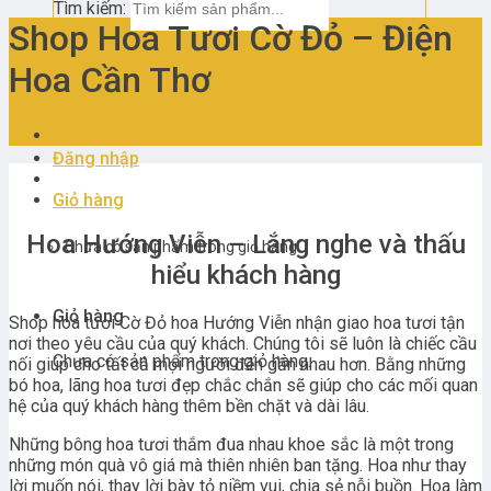
Tìm kiếm:
Shop Hoa Tươi Cờ Đỏ – Điện
Hoa Cần Thơ
Đăng nhập
Giỏ hàng
Hoa Hướng Viễn – Lắng nghe và thấu
Chưa có sản phẩm trong giỏ hàng.
hiểu khách hàng
Giỏ hàng
Shop hoa tươi Cờ Đỏ hoa Hướng Viễn nhận giao hoa tươi tận
nơi theo yêu cầu của quý khách. Chúng tôi sẽ luôn là chiếc cầu
Chưa có sản phẩm trong giỏ hàng.
nối giúp cho tất cả mọi người đến gần nhau hơn. Bằng những
bó hoa, lãng hoa tươi đẹp chắc chắn sẽ giúp cho các mối quan
hệ của quý khách hàng thêm bền chặt và dài lâu.
Những bông hoa tươi thắm đua nhau khoe sắc là một trong
những món quà vô giá mà thiên nhiên ban tặng. Hoa như thay
lời muốn nói, thay lời bày tỏ niềm vui, chia sẻ nỗi buồn. Hoa làm