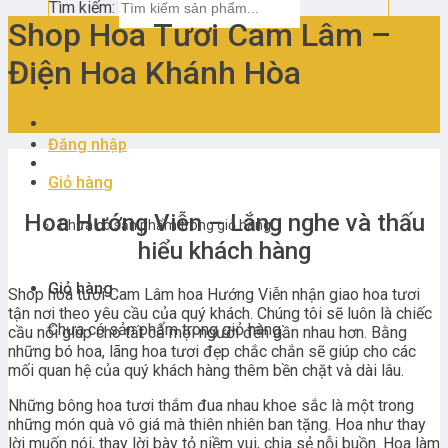
Tìm kiếm:
Shop Hoa Tươi Cam Lâm –
Điện Hoa Khánh Hòa
Đăng nhập
Giỏ hàng
Hoa Hướng Viễn – Lắng nghe và thấu
Chưa có sản phẩm trong giỏ hàng.
hiểu khách hàng
Giỏ hàng
Shop hoa tươi Cam Lâm hoa Hướng Viễn nhận giao hoa tươi
tận nơi theo yêu cầu của quý khách. Chúng tôi sẽ luôn là chiếc
Chưa có sản phẩm trong giỏ hàng.
cầu nối giúp cho tất cả mọi người đến gần nhau hơn. Bằng
những bó hoa, lãng hoa tươi đẹp chắc chắn sẽ giúp cho các
mối quan hệ của quý khách hàng thêm bền chặt và dài lâu.
Những bông hoa tươi thắm đua nhau khoe sắc là một trong
những món quà vô giá mà thiên nhiên ban tặng. Hoa như thay
lời muốn nói, thay lời bày tỏ niềm vui, chia sẻ nỗi buồn. Hoa làm