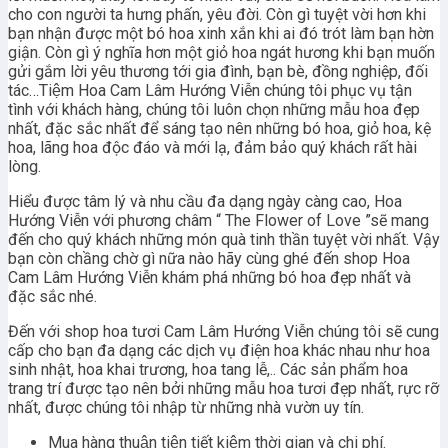
cho con người ta hưng phấn, yêu đời. Còn gì tuyệt vời hơn khi
bạn nhận được một bó hoa xinh xắn khi ai đó trót làm bạn hờn
giận. Còn gì ý nghĩa hơn một giỏ hoa ngát hương khi bạn muốn
gửi gắm lời yêu thương tới gia đình, bạn bè, đồng nghiệp, đối
tác…Tiệm Hoa Cam Lâm Hướng Viễn chúng tôi phục vụ tận
tình với khách hàng, chúng tôi luôn chọn những mẫu hoa đẹp
nhất, đặc sắc nhất để sáng tạo nên những bó hoa, giỏ hoa, kệ
hoa, lãng hoa độc đáo và mới lạ, đảm bảo quý khách rất hài
lòng.
Hiểu được tâm lý và nhu cầu đa dạng ngày càng cao, Hoa
Hướng Viễn với phương châm “ The Flower of Love ”sẽ mang
đến cho quý khách những món quà tinh thần tuyệt vời nhất. Vậy
bạn còn chầng chờ gì nữa nào hãy cùng ghé đến shop Hoa
Cam Lâm Hướng Viễn khám phá những bó hoa đẹp nhất và
đặc sắc nhé.
Đến với shop hoa tươi Cam Lâm Hướng Viễn chúng tôi sẽ cung
cấp cho bạn đa dạng các dịch vụ điện hoa khác nhau như hoa
sinh nhật, hoa khai trương, hoa tang lễ,.. Các sản phẩm hoa
trang trí được tạo nên bởi những mẫu hoa tươi đẹp nhất, rực rỡ
nhất, được chúng tôi nhập từ những nhà vườn uy tín.
Mua hàng thuận tiện tiết kiệm thời gian và chi phí.