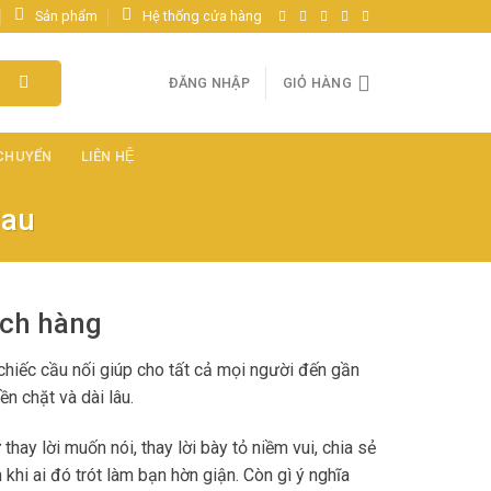
Sản phẩm
Hệ thống cửa hàng
ĐĂNG NHẬP
GIỎ HÀNG
 CHUYỂN
LIÊN HỆ
Mau
ách hàng
 chiếc cầu nối giúp cho tất cả mọi người đến gần
n chặt và dài lâu.
y lời muốn nói, thay lời bày tỏ niềm vui, chia sẻ
khi ai đó trót làm bạn hờn giận. Còn gì ý nghĩa