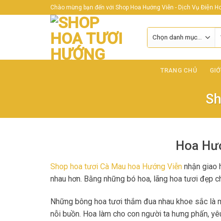
Skip
Chào mừng bạn đến với Shop Hoa Hướng Viễn - Dịch Vụ Điện Hoa
to
content
T
ki
TRANG CHỦ
GIỚ
Sh
Hoa Hướ
Shop hoa tươi Cà Mau hoa Hướng Viễn
nhận giao h
nhau hơn. Bằng những bó hoa, lãng hoa tươi đẹp c
Những bông hoa tươi thắm đua nhau khoe sắc là một
nỗi buồn. Hoa làm cho con người ta hưng phấn, yêu 