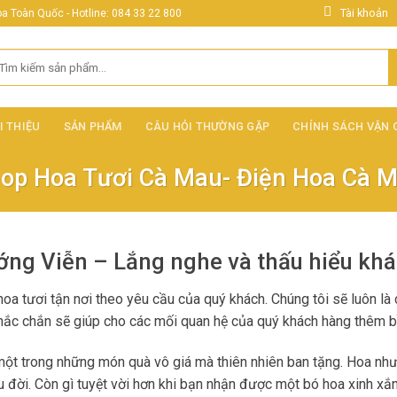
Tài khoản
 Toàn Quốc - Hotline: 084 33 22 800
ìm
ếm:
I THIỆU
SẢN PHẨM
CÂU HỎI THƯỜNG GẶP
CHÍNH SÁCH VẬN
op Hoa Tươi Cà Mau- Điện Hoa Cà 
ng Viễn – Lắng nghe và thấu hiểu kh
oa tươi tận nơi theo yêu cầu của quý khách. Chúng tôi sẽ luôn là
hắc chắn sẽ giúp cho các mối quan hệ của quý khách hàng thêm bề
 trong những món quà vô giá mà thiên nhiên ban tặng. Hoa như tha
đời. Còn gì tuyệt vời hơn khi bạn nhận được một bó hoa xinh xắn 