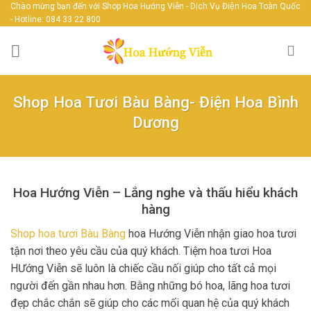
Skip
Chào mừng bạn đến với Shop Hoa Hướng Viễn - Dịch Vụ Điện Hoa Toàn Quốc
- Hotline: 084 33 22 800
to
content
Shop Hoa Tươi Bàu Bàng- Điện Hoa Bình
Dương
Hoa Hướng Viễn – Lắng nghe và thấu hiểu khách
hàng
Shop hoa tươi Bàu Bàng
hoa Hướng Viễn nhận giao hoa tươi
tận nơi theo yêu cầu của quý khách. Tiệm hoa tươi Hoa
HƯớng Viễn sẽ luôn là chiếc cầu nối giúp cho tất cả mọi
người đến gần nhau hơn. Bằng những bó hoa, lãng hoa tươi
đẹp chắc chắn sẽ giúp cho các mối quan hệ của quý khách